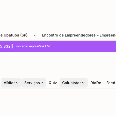
ba (SP)
•
Encontro de Empreendedores – Empreender e Cre
5,832
|
|
Rádio AgoraVale FM
Mídias
Serviços
Quiz
Colunistas
DiaDe
Feed