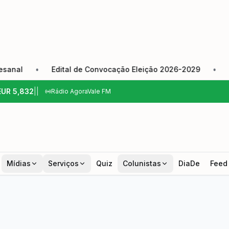
•
Edital de Convocação Eleição 2026-2029
•
Câmara d
EUR
5,832
|
|
Rádio AgoraVale FM
Mídias
Serviços
Quiz
Colunistas
DiaDe
Feed