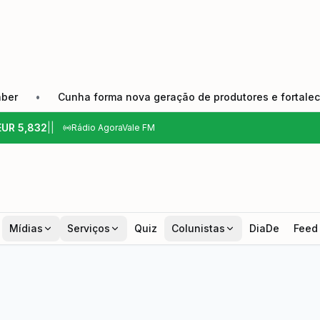
Cunha forma nova geração de produtores e fortalece tradição
EUR
5,832
|
|
Rádio AgoraVale FM
Mídias
Serviços
Quiz
Colunistas
DiaDe
Feed