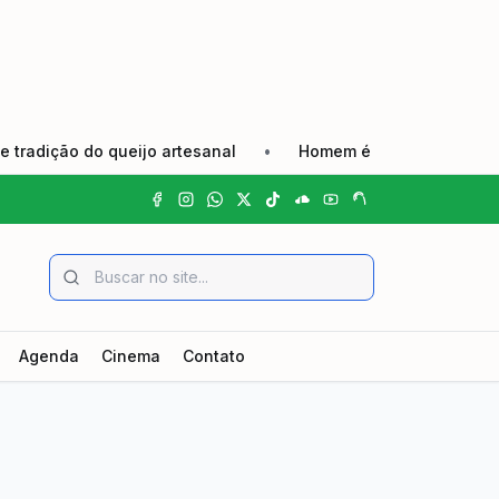
 do queijo artesanal
•
Homem é preso em flagrante por ag
Agenda
Cinema
Contato