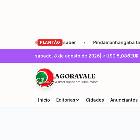
reendedor precisa saber
•
Pindamonhangaba lança Agosto 
PLANTÃO
sábado, 8 de agosto de 2026
|
USD
5,086
EUR
AGORAVALE
A Informação em suas mãos!
Início
Editorias
Cidades
Anunciantes