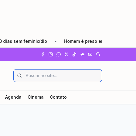
 feminicídio
•
Homem é preso em flagrante por agredir co
Agenda
Cinema
Contato