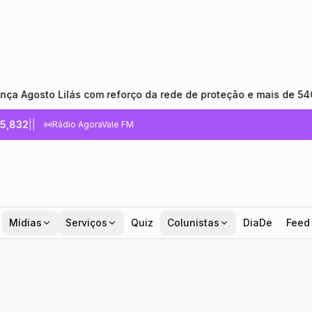
Lilás com reforço da rede de proteção e mais de 540 dias sem
5,832
|
|
Rádio AgoraVale FM
Mídias
Serviços
Quiz
Colunistas
DiaDe
Feed