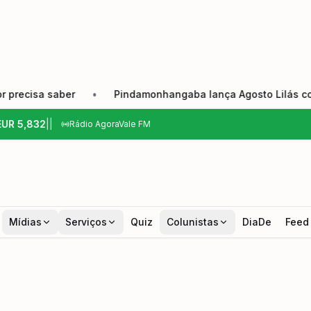
saber
•
Pindamonhangaba lança Agosto Lilás com reforço 
EUR
5,832
|
|
Rádio AgoraVale FM
Mídias
Serviços
Quiz
Colunistas
DiaDe
Feed