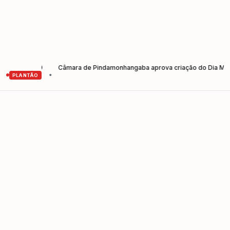
026-2029
Câmara de Pindamonhangaba aprova criação do Dia Municipal 
•
PLANTÃO