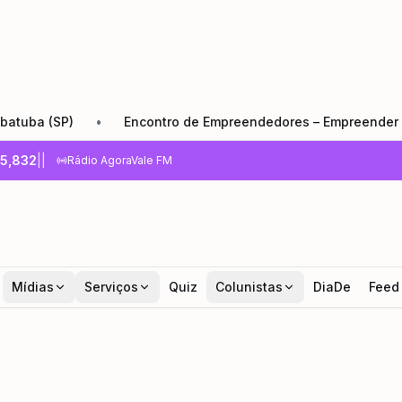
P)
•
Encontro de Empreendedores – Empreender e Crescer:
5,832
|
|
Rádio AgoraVale FM
Mídias
Serviços
Quiz
Colunistas
DiaDe
Feed