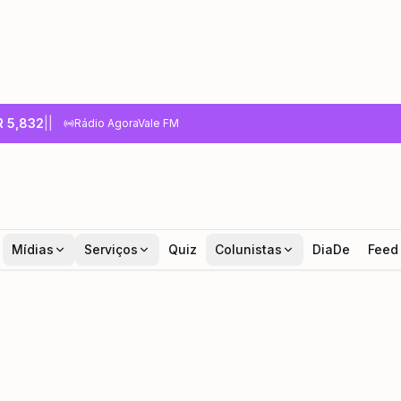
R
5,832
|
|
Rádio AgoraVale FM
Mídias
Serviços
Quiz
Colunistas
DiaDe
Feed