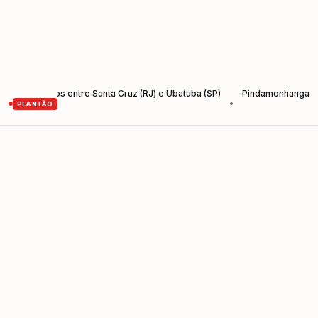
-Santos entre Santa Cruz (RJ) e Ubatuba (SP)
Pindamonhangaba lança A
•
PLANTÃO