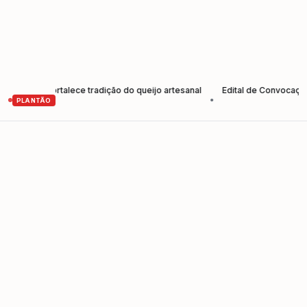
s e fortalece tradição do queijo artesanal
Edital de Convocação Ele
•
PLANTÃO