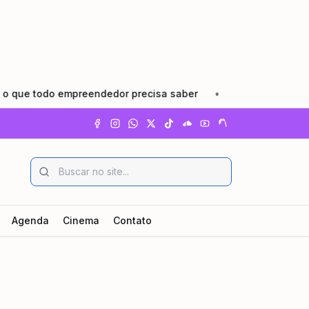
do empreendedor precisa saber
•
Pindamonhangaba lança A
Agenda
Cinema
Contato