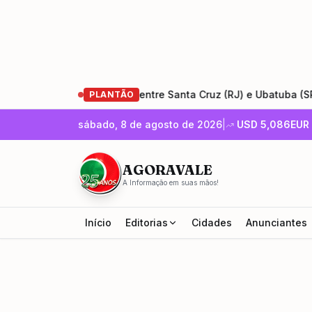
ão da Rio-Santos entre Santa Cruz (RJ) e Ubatuba (SP)
•
PLANTÃO
sábado, 8 de agosto de 2026
|
USD
5,086
EUR
AGORAVALE
A Informação em suas mãos!
Início
Editorias
Cidades
Anunciantes