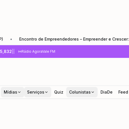
Encontro de Empreendedores – Empreender e Crescer: o que to
5,832
|
|
Rádio AgoraVale FM
Mídias
Serviços
Quiz
Colunistas
DiaDe
Feed