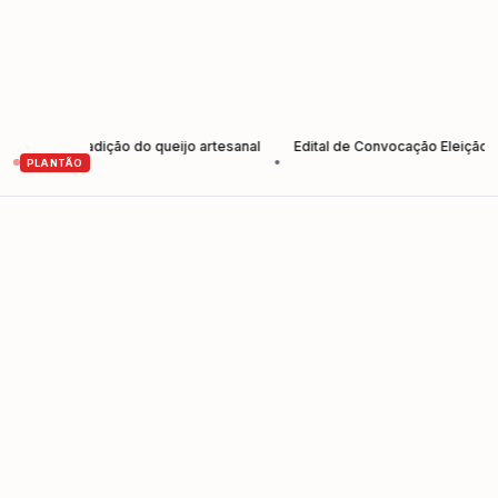
lece tradição do queijo artesanal
Edital de Convocação Eleição 2026
•
PLANTÃO