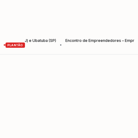
z (RJ) e Ubatuba (SP)
Encontro de Empreendedores – Empreender e C
•
PLANTÃO