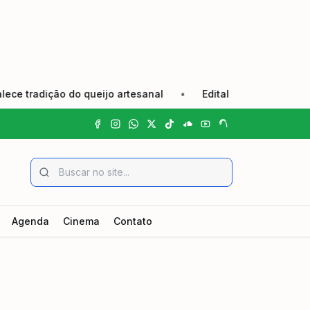
ição do queijo artesanal
•
Edital de Convocação Eleição
Agenda
Cinema
Contato