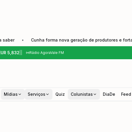
•
Cunha forma nova geração de produtores e fortalece trad
EUR
5,832
|
|
Rádio AgoraVale FM
Mídias
Serviços
Quiz
Colunistas
DiaDe
Feed