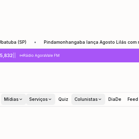
P)
•
Pindamonhangaba lança Agosto Lilás com reforço da r
5,832
|
|
Rádio AgoraVale FM
Mídias
Serviços
Quiz
Colunistas
DiaDe
Feed