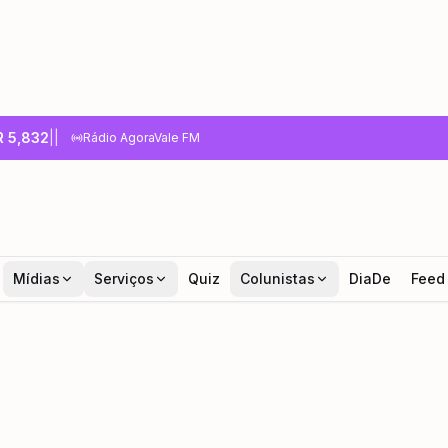
R
5,832
|
|
Rádio AgoraVale FM
Mídias
Serviços
Quiz
Colunistas
DiaDe
Feed