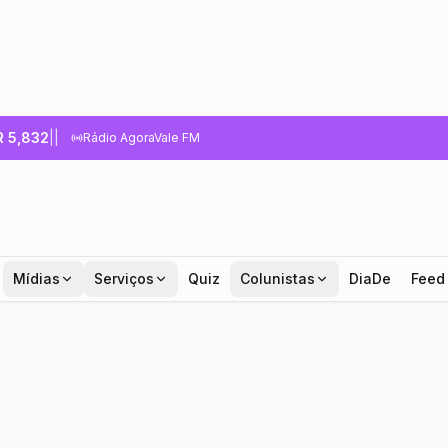
R
5,832
|
|
Rádio AgoraVale FM
Mídias
Serviços
Quiz
Colunistas
DiaDe
Feed