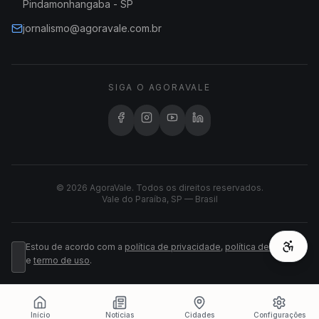
Pindamonhangaba - SP
jornalismo@agoravale.com.br
SIGA O AGORAVALE
© 2026 AgoraVale. Todos os direitos reservados.
Vale do Paraíba, SP — Brasil
Estou de acordo com a
política de privacidade
,
política de cookies
e
termo de uso
.
Início
Notícias
Cidades
Configurações