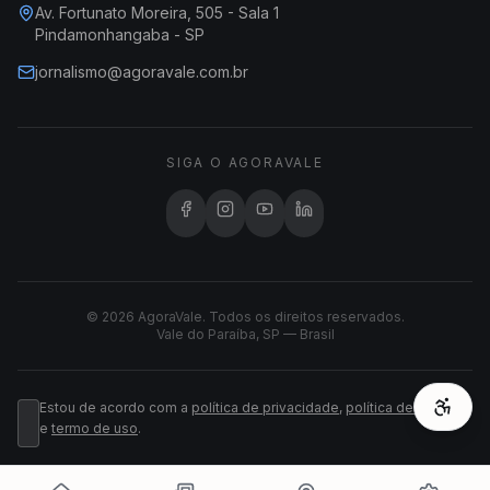
Av. Fortunato Moreira, 505 - Sala 1
Pindamonhangaba - SP
jornalismo@agoravale.com.br
SIGA O AGORAVALE
© 2026 AgoraVale. Todos os direitos reservados.
Vale do Paraíba, SP — Brasil
Estou de acordo com a
política de privacidade
,
política de cookies
e
termo de uso
.