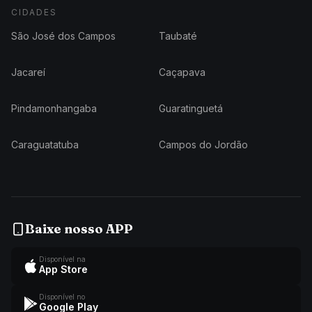
CIDADES
São José dos Campos
Taubaté
Jacareí
Caçapava
Pindamonhangaba
Guaratinguetá
Caraguatatuba
Campos do Jordão
Baixe nosso APP
Disponível na
App Store
Disponível no
Google Play