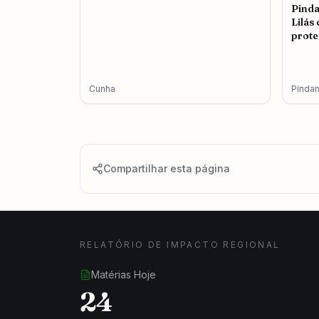
Pind
Lilás
prote
femin
Cunha
Pinda
Compartilhar esta página
RELATÓRIO DE IMPACTO REGIONAL
Matérias Hoje
24