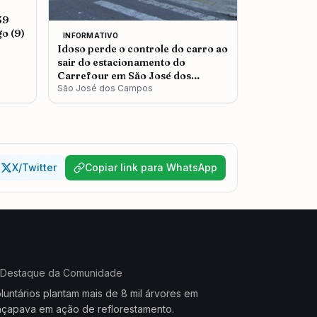
39
o (9)
INFORMATIVO
Idoso perde o controle do carro ao
sair do estacionamento do
Carrefour em São José dos
Campos
São José dos Campos
X/Twitter
Copiar link para WhatsApp
Destaque da Comunidade
luntários plantam mais de 8 mil árvores em
çapava em ação de reflorestamento.