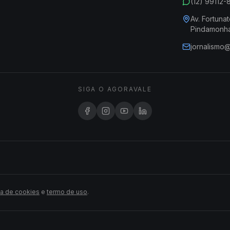
(12) 99112
Av. Fortunat
Pindamonh
jornalismo
SIGA O AGORAVALE
ca de cookies
e
termo de uso
.