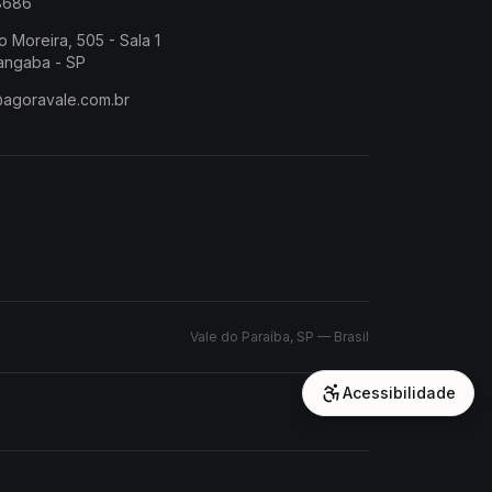
-8686
o Moreira, 505 - Sala 1
angaba - SP
@agoravale.com.br
Vale do Paraíba, SP — Brasil
Acessibilidade