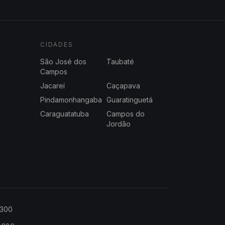
CIDADES
São José dos
Taubaté
Campos
Jacareí
Caçapava
Pindamonhangaba
Guaratinguetá
Caraguatatuba
Campos do
Jordão
2300