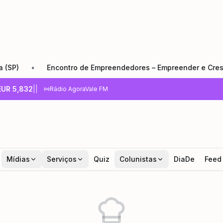
•
Encontro de Empreendedores – Empreender e Crescer: o
EUR
5,832
|
|
Rádio AgoraVale FM
Mídias
Serviços
Quiz
Colunistas
DiaDe
Feed