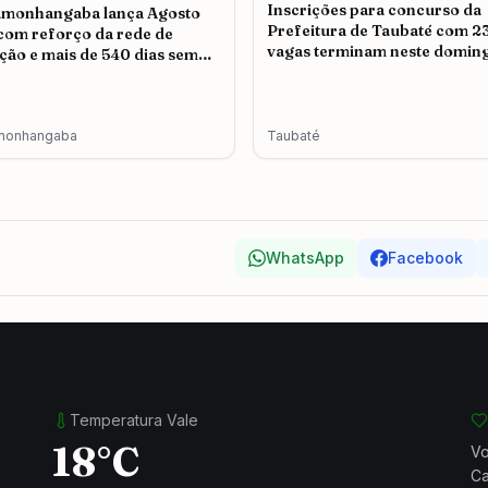
Inscrições para concurso da
amonhangaba lança Agosto
Prefeitura de Taubaté com 2
 com reforço da rede de
vagas terminam neste doming
ção e mais de 540 dias sem
icídio
monhangaba
Taubaté
WhatsApp
Facebook
Temperatura Vale
18°C
Vo
Ca