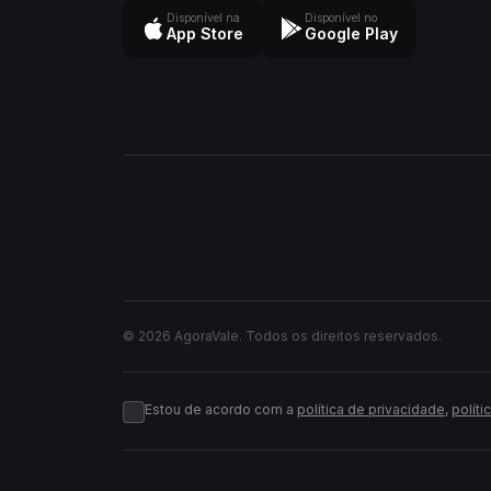
Disponível na
Disponível no
App Store
Google Play
© 2026 AgoraVale. Todos os direitos reservados.
Estou de acordo com a
política de privacidade
,
políti