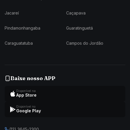
Jacareí
Caçapava
Pindamonhangaba
Guaratinguetá
Caraguatatuba
Campos do Jordão
Baixe nosso APP
Disponível na
App Store
Disponível no
Google Play
(12) 3645-2300