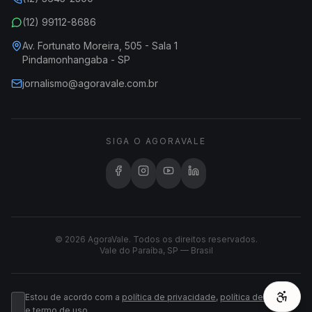
(12) 99112-8686
Av. Fortunato Moreira, 505 - Sala 1
Pindamonhangaba - SP
jornalismo@agoravale.com.br
SIGA O AGORAVALE
© 2026 AgoraVale. Todos os direitos reservados.
Vale do Paraíba, SP — Brasil
Estou de acordo com a
política de privacidade
,
política de cookies
e
termo de uso
.