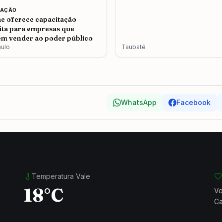
CAÇÃO
e oferece capacitação
ita para empresas que
m vender ao poder público
aulo
Taubaté
WhatsApp
Facebook
Temperatura Vale
18°C
Vo
Ca