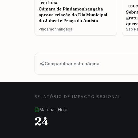
POLÍTICA
EDU
Câmara de Pindamonhangaba
Sebra
aprova criação do Dia Municipal
gratu
do Johrei e Praça do Autista
quere
Pindamonhangaba
São P
Compartilhar esta página
RELATÓRIO DE IMPACTO REGIONAL
Matérias Hoje
24