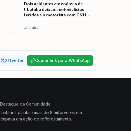
Dois acidentes em rodovia de
Ubatuba deixam motociclistas
feridos e o motorista com CNH
cassada é autuado
Ubatuba
X/Twitter
Copiar link para WhatsApp
Destaque da Comunidade
luntários plantam mais de 8 mil árvores em
çapava em ação de reflorestamento.