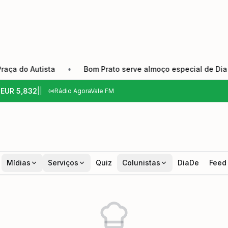
do Autista
•
Bom Prato serve almoço especial de Dia dos P
6
EUR
5,832
|
|
Rádio AgoraVale FM
Mídias
Serviços
Quiz
Colunistas
DiaDe
Feed