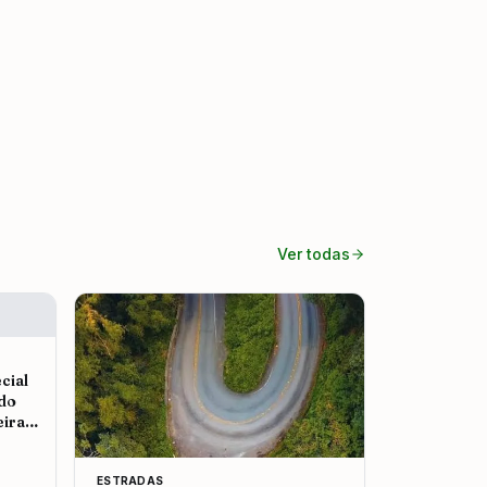
Ver todas
cial
 do
eira
ESTRADAS