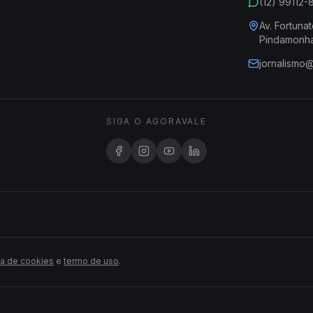
(12) 99112
Av. Fortunat
Pindamonh
jornalismo
SIGA O AGORAVALE
ca de cookies
e
termo de uso
.