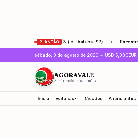
s entre Santa Cruz (RJ) e Ubatuba (SP)
•
Encontro de Emp
PLANTÃO
sábado, 8 de agosto de 2026
|
USD
5,086
EUR
AGORAVALE
A Informação em suas mãos!
Início
Editorias
Cidades
Anunciantes