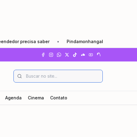
 precisa saber
•
Pindamonhangaba lança Agosto Lilás com
Agenda
Cinema
Contato