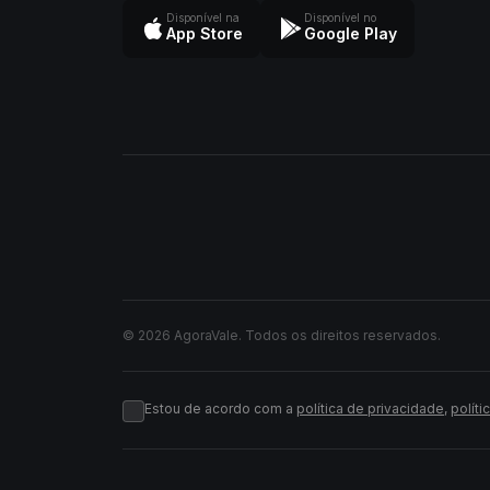
Disponível na
Disponível no
App Store
Google Play
© 2026 AgoraVale. Todos os direitos reservados.
Estou de acordo com a
política de privacidade
,
políti