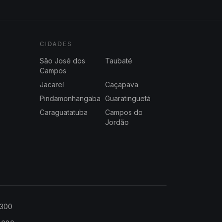
CIDADES
São José dos
Taubaté
Campos
Jacareí
Caçapava
Pindamonhangaba
Guaratinguetá
Caraguatatuba
Campos do
Jordão
2300