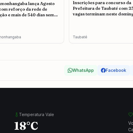
Inscrições para concurso da
amonhangaba lança Agosto
Prefeitura de Taubaté com 2
 com reforço da rede de
vagas terminam neste doming
ção e mais de 540 dias sem
icídio
monhangaba
Taubaté
WhatsApp
Facebook
Temperatura Vale
18°C
Vo
Ca