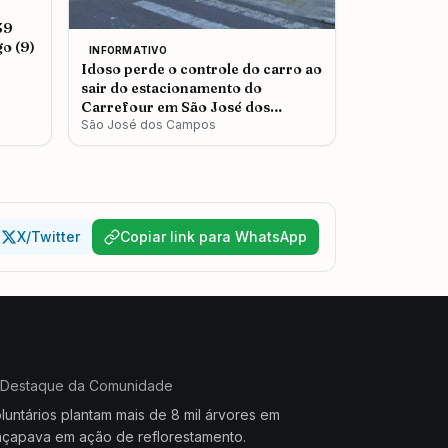
39
o (9)
INFORMATIVO
Idoso perde o controle do carro ao
sair do estacionamento do
Carrefour em São José dos
Campos
São José dos Campos
X/Twitter
Copiar link para WhatsApp
Destaque da Comunidade
luntários plantam mais de 8 mil árvores em
çapava em ação de reflorestamento.