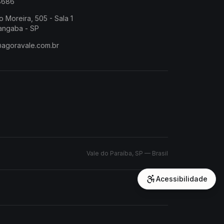
-8686
o Moreira, 505 - Sala 1
angaba - SP
@agoravale.com.br
Vale do Paraíba, SP — Brasil
Acessibilidade