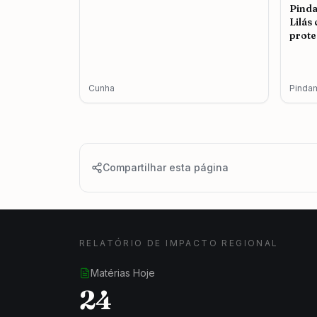
Pind
Lilás
prote
femin
Cunha
Pinda
Compartilhar esta página
RELATÓRIO DE IMPACTO REGIONAL
Matérias Hoje
24