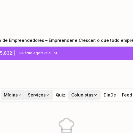
reendedores – Empreender e Crescer: o que todo empreendedor
5,832
|
|
Rádio AgoraVale FM
Mídias
Serviços
Quiz
Colunistas
DiaDe
Feed