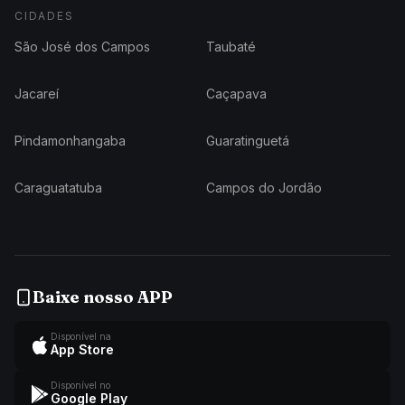
CIDADES
São José dos Campos
Taubaté
Jacareí
Caçapava
Pindamonhangaba
Guaratinguetá
Caraguatatuba
Campos do Jordão
Baixe nosso APP
Disponível na
App Store
Disponível no
Google Play