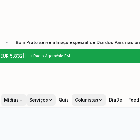
 Prato serve almoço especial de Dia dos Pais nas unidades do V
6
EUR
5,832
|
|
Rádio AgoraVale FM
Mídias
Serviços
Quiz
Colunistas
DiaDe
Feed