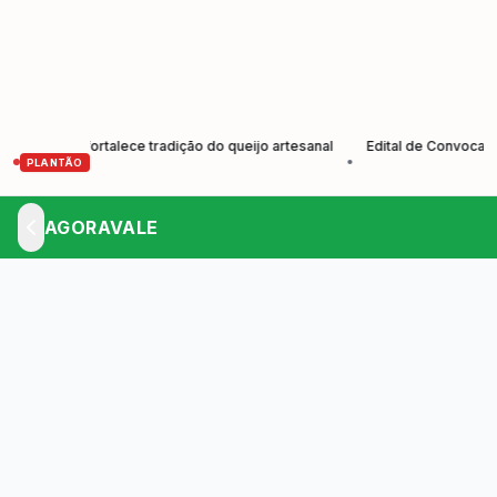
es e fortalece tradição do queijo artesanal
Edital de Convocação El
•
PLANTÃO
AGORAVALE