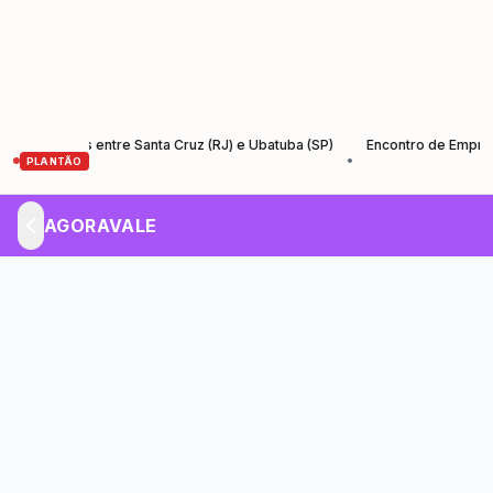
-Santos entre Santa Cruz (RJ) e Ubatuba (SP)
Encontro de Empreended
•
PLANTÃO
AGORAVALE