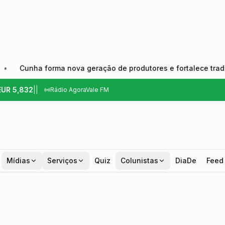
rma nova geração de produtores e fortalece tradição do queijo
EUR
5,832
|
|
Rádio AgoraVale FM
Mídias
Serviços
Quiz
Colunistas
DiaDe
Feed