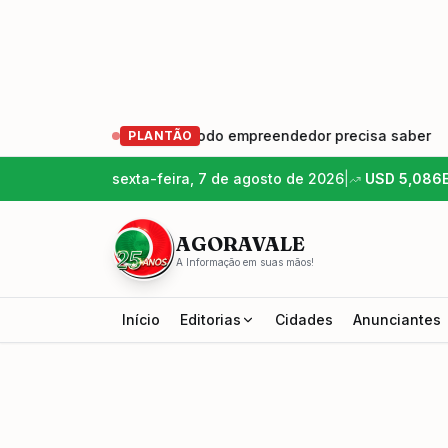
escer: o que todo empreendedor precisa saber
•
Cunha fo
PLANTÃO
sexta-feira, 7 de agosto de 2026
|
USD
5,086
AGORAVALE
A Informação em suas mãos!
Início
Editorias
Cidades
Anunciantes