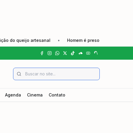
 artesanal
•
Homem é preso em flagrante por agredir comp
Agenda
Cinema
Contato