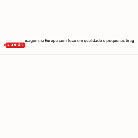
a de prensagem na Europa com foco em qualidade e pequenas tiragens
C
•
PLANTÃO