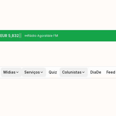
6
EUR
5,832
|
|
Rádio AgoraVale FM
Mídias
Serviços
Quiz
Colunistas
DiaDe
Feed