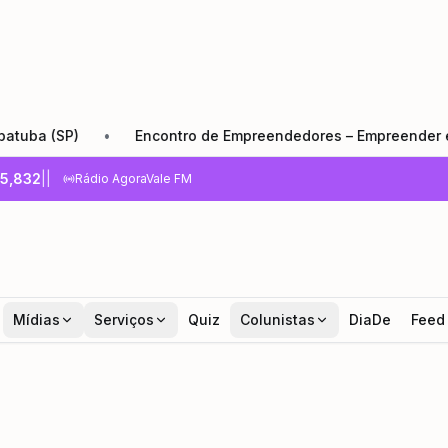
)
•
Encontro de Empreendedores – Empreender e Crescer:
5,832
|
|
Rádio AgoraVale FM
Mídias
Serviços
Quiz
Colunistas
DiaDe
Feed