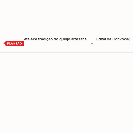
es e fortalece tradição do queijo artesanal
Edital de Convocação Ele
•
PLANTÃO