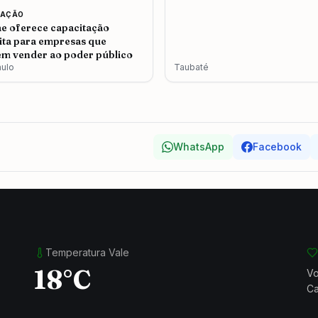
CAÇÃO
e oferece capacitação
ita para empresas que
m vender ao poder público
aulo
Taubaté
WhatsApp
Facebook
Temperatura Vale
18°C
Vo
Ca