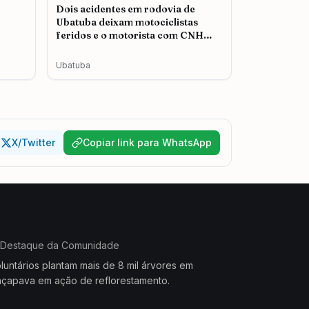
Dois acidentes em rodovia de
Ubatuba deixam motociclistas
feridos e o motorista com CNH
cassada é autuado
Ubatuba
X/Twitter
Copiar link para WhatsApp
Destaque da Comunidade
luntários plantam mais de 8 mil árvores em
çapava em ação de reflorestamento.