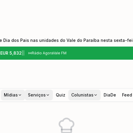
 Dia dos Pais nas unidades do Vale do Paraíba nesta sexta-feir
6
EUR
5,832
|
|
Rádio AgoraVale FM
Mídias
Serviços
Quiz
Colunistas
DiaDe
Feed