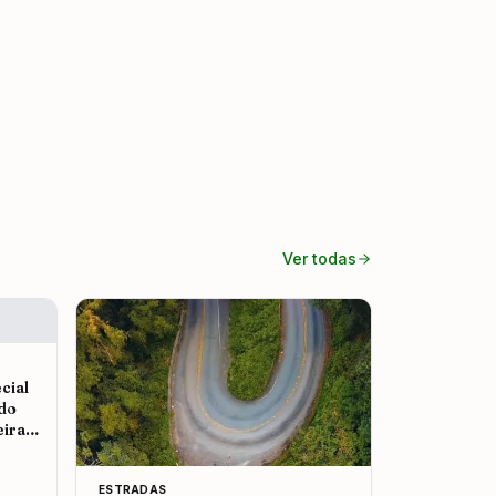
Ver todas
cial
 do
eira
ESTRADAS