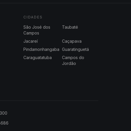
CIDADES
São José dos
Taubaté
Campos
Jacareí
Caçapava
Pindamonhangaba
Guaratinguetá
Caraguatatuba
Campos do
Jordão
2300
-8686