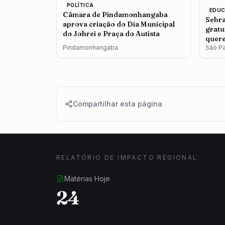
POLÍTICA
EDU
Câmara de Pindamonhangaba
Sebra
aprova criação do Dia Municipal
gratu
do Johrei e Praça do Autista
quere
Pindamonhangaba
São P
Compartilhar esta página
RELATÓRIO DE IMPACTO REGIONAL
Matérias Hoje
24