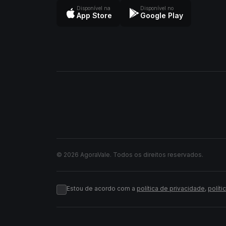
Disponível na
Disponível no
App Store
Google Play
© 2026 AgoraVale. Todos os direitos reservados.
Estou de acordo com a
política de privacidade
,
políti