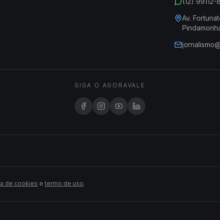
(12) 99112
Av. Fortunat
Pindamonh
jornalismo
SIGA O AGORAVALE
ca de cookies
e
termo de uso
.