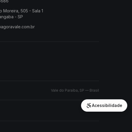
-8686
o Moreira, 505 - Sala 1
angaba - SP
@agoravale.com.br
Vale do Paraíba, SP — Brasil
Acessibilidade