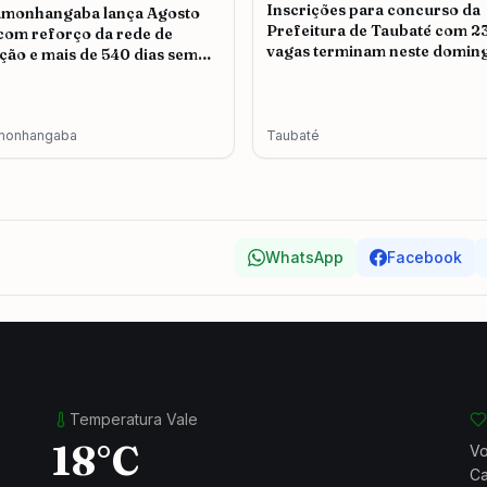
Inscrições para concurso da
amonhangaba lança Agosto
Prefeitura de Taubaté com 2
 com reforço da rede de
vagas terminam neste doming
ção e mais de 540 dias sem
icídio
monhangaba
Taubaté
WhatsApp
Facebook
Temperatura Vale
18°C
Vo
Ca