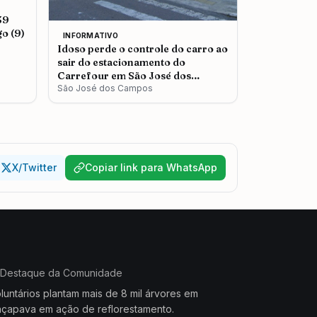
39
o (9)
INFORMATIVO
Idoso perde o controle do carro ao
sair do estacionamento do
Carrefour em São José dos
Campos
São José dos Campos
X/Twitter
Copiar link para WhatsApp
Destaque da Comunidade
luntários plantam mais de 8 mil árvores em
çapava em ação de reflorestamento.