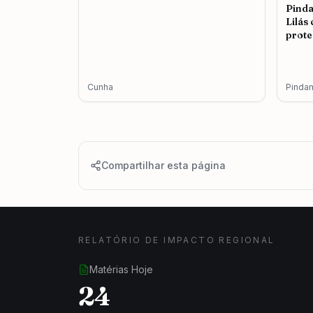
Pind
Lilás
prote
femin
Cunha
Pinda
Compartilhar esta página
RELATÓRIO DE IMPACTO REGIONAL
Matérias Hoje
24