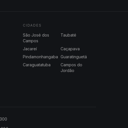
CIDADES
São José dos
Taubaté
Campos
Jacareí
Caçapava
Pindamonhangaba
Guaratinguetá
Caraguatatuba
Campos do
Jordão
2300