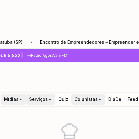
a (SP)
•
Encontro de Empreendedores – Empreender e Cres
EUR
5,832
|
|
Rádio AgoraVale FM
Mídias
Serviços
Quiz
Colunistas
DiaDe
Feed