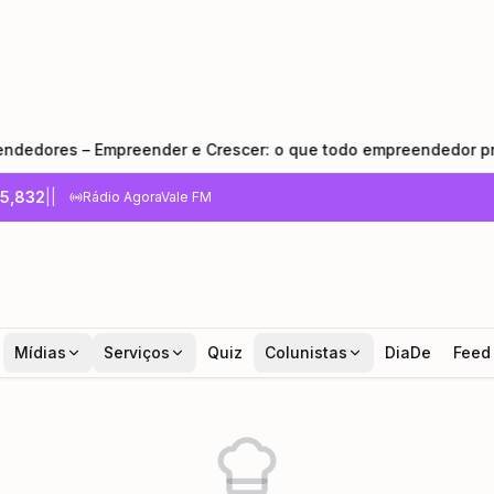
s – Empreender e Crescer: o que todo empreendedor precisa s
5,832
|
|
Rádio AgoraVale FM
Mídias
Serviços
Quiz
Colunistas
DiaDe
Feed