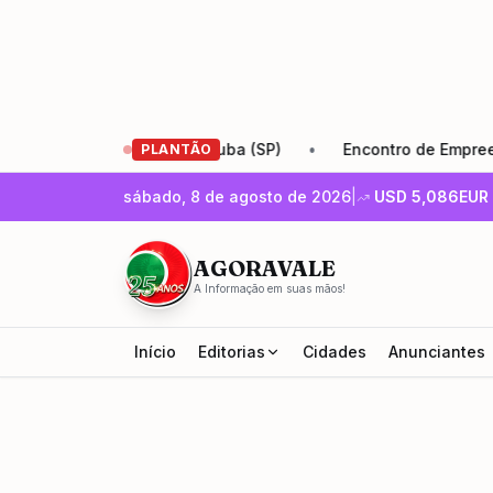
ta Cruz (RJ) e Ubatuba (SP)
•
Encontro de Empreendedore
PLANTÃO
sábado, 8 de agosto de 2026
|
USD
5,086
EUR
AGORAVALE
A Informação em suas mãos!
Início
Editorias
Cidades
Anunciantes