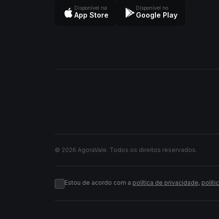
Disponível na
Disponível no
App Store
Google Play
© 2026 AgoraVale. Todos os direitos reservados.
Estou de acordo com a
política de privacidade
,
políti