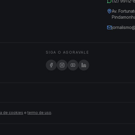
(12) 99112
Av. Fortunat
Pindamonh
jornalismo
SIGA O AGORAVALE
ca de cookies
e
termo de uso
.