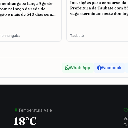
Inscrições para concurso da
amonhangaba lança Agosto
Prefeitura de Taubaté com 2
 com reforço da rede de
vagas terminam neste doming
ção e mais de 540 dias sem
icídio
monhangaba
Taubaté
WhatsApp
Facebook
Temperatura Vale
18°C
Vo
Ca