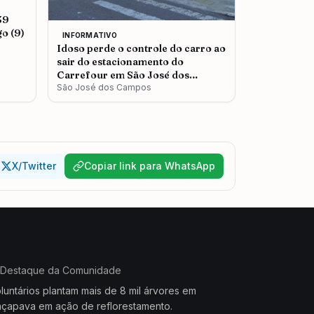
39
o (9)
INFORMATIVO
Idoso perde o controle do carro ao
sair do estacionamento do
Carrefour em São José dos
Campos
São José dos Campos
X/Twitter
Copiar link para WhatsApp
Destaque da Comunidade
luntários plantam mais de 8 mil árvores em
çapava em ação de reflorestamento.