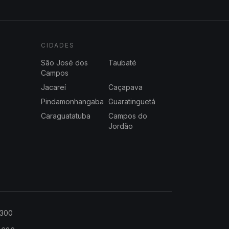
CIDADES
São José dos
Taubaté
Campos
Jacareí
Caçapava
Pindamonhangaba
Guaratinguetá
Caraguatatuba
Campos do
Jordão
2300