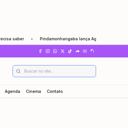
aber
•
Pindamonhangaba lança Agosto Lilás com reforço da
Agenda
Cinema
Contato