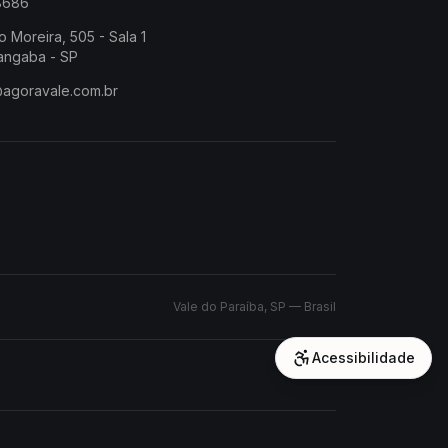
-8686
o Moreira, 505 - Sala 1
angaba - SP
@agoravale.com.br
Vale do Paraíba, SP — Brasil
Acessibilidade