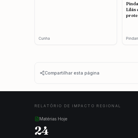
Pind
Lilás
prote
femin
Cunha
Pinda
Compartilhar esta página
RELATÓRIO DE IMPACTO REGIONAL
Matérias Hoje
24