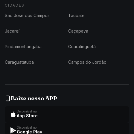
CIDADES
São José dos Campos
Taubaté
Jacareí
Caçapava
Pindamonhangaba
Guaratinguetá
Caraguatatuba
Campos do Jordão
Baixe nosso APP
Disponível na
App Store
Disponível no
Google Play