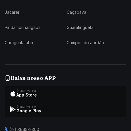
Jacareí
Caçapava
Pindamonhangaba
Guaratinguetá
Caraguatatuba
Campos do Jordão
Baixe nosso APP
Disponível na
App Store
Disponível no
Google Play
(12) 3645-2300