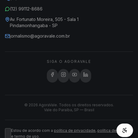
(12) 99112-8686
Av. Fortunato Moreira, 505 - Sala 1
Pindamonhangaba - SP
jornalismo@agoravale.com.br
SIGA O AGORAVALE
© 2026 AgoraVale. Todos os direitos reservados.
Vale do Paraíba, SP — Brasil
Estou de acordo com a
política de privacidade
,
política de cookies
e
termo de uso
.