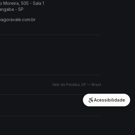
o Moreira, 505 - Sala 1
angaba - SP
@agoravale.com.br
Vale do Paraíba, SP — Brasil
Acessibilidade