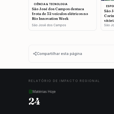
CIÊNCIA & TECNOLOGIA
ESPO
São José dos Campos destaca
São J
frota de 32 veículos elétricos no
Corin
Rio Innovation Week
vitór
São José dos Campos
São J
Compartilhar esta página
RELATÓRIO DE IMPACTO REGIONAL
Matérias Hoje
24