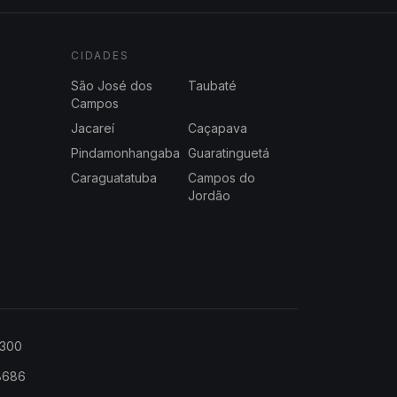
CIDADES
São José dos
Taubaté
Campos
Jacareí
Caçapava
Pindamonhangaba
Guaratinguetá
Caraguatatuba
Campos do
Jordão
2300
-8686