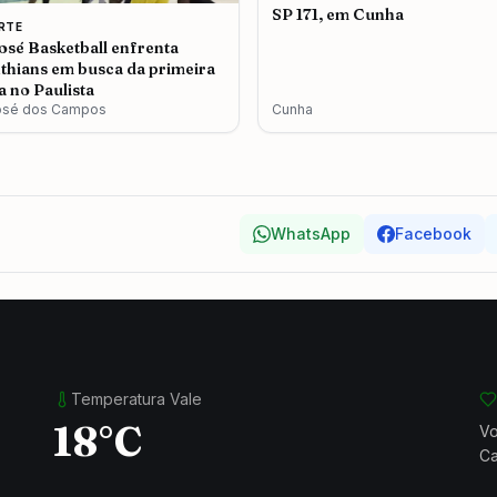
SP 171, em Cunha
RTE
osé Basketball enfrenta
thians em busca da primeira
ia no Paulista
osé dos Campos
Cunha
WhatsApp
Facebook
Temperatura Vale
18°C
Vo
Ca