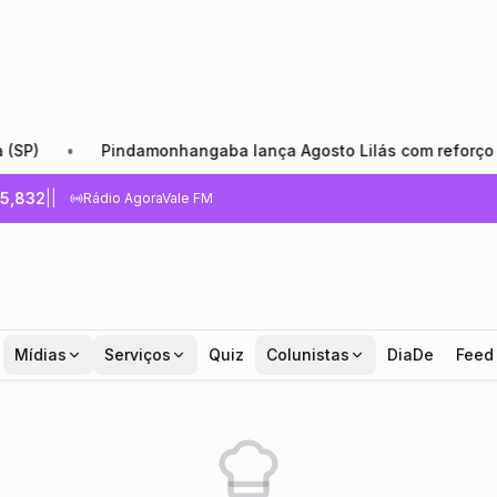
•
Pindamonhangaba lança Agosto Lilás com reforço da red
5,832
|
|
Rádio AgoraVale FM
Mídias
Serviços
Quiz
Colunistas
DiaDe
Feed