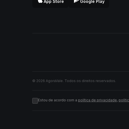
App Store
Google Play
© 2026 AgoraVale. Todos os direitos reservados.
Estou de acordo com a
política de privacidade
,
políti