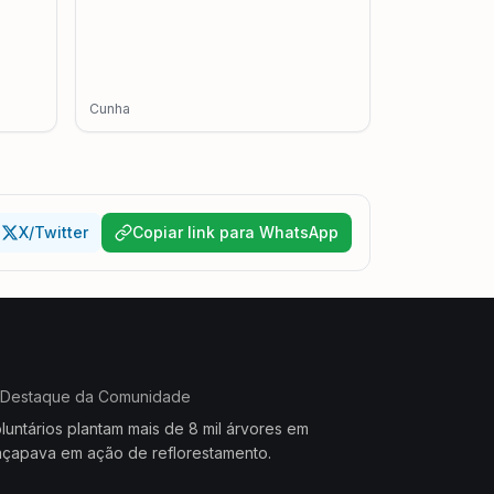
Cunha
X/Twitter
Copiar link para WhatsApp
Destaque da Comunidade
luntários plantam mais de 8 mil árvores em
çapava em ação de reflorestamento.