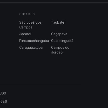
CIDADES
São José dos
Taubaté
Campos
Jacareí
Caçapava
Pindamonhangaba
Guaratinguetá
Caraguatatuba
Campos do
Jordão
2300
-8686