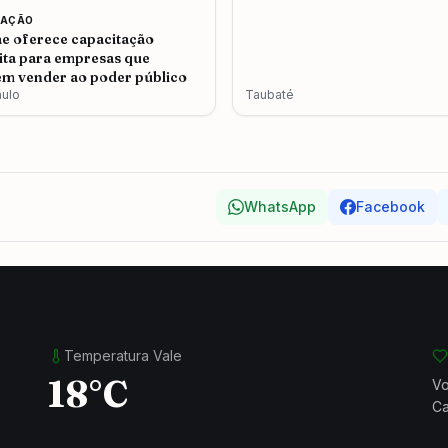
CAÇÃO
e oferece capacitação
ita para empresas que
m vender ao poder público
aulo
Taubaté
WhatsApp
Facebook
Temperatura Vale
18°C
Vo
Ca