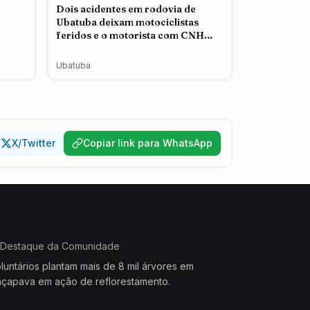
Dois acidentes em rodovia de
Ubatuba deixam motociclistas
feridos e o motorista com CNH
cassada é autuado
Ubatuba
X/Twitter
Copiar link para WhatsApp
Destaque da Comunidade
luntários plantam mais de 8 mil árvores em
çapava em ação de reflorestamento.