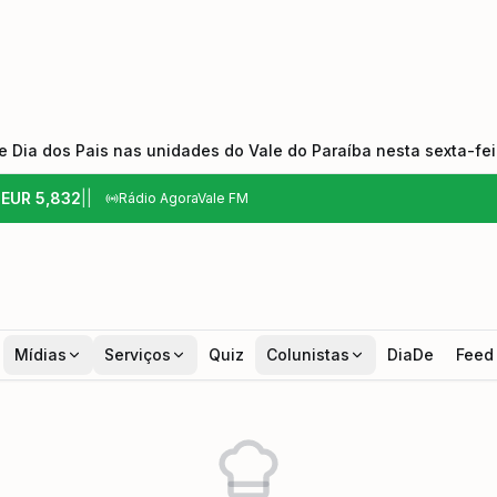
 Dia dos Pais nas unidades do Vale do Paraíba nesta sexta-feir
6
EUR
5,832
|
|
Rádio AgoraVale FM
Mídias
Serviços
Quiz
Colunistas
DiaDe
Feed