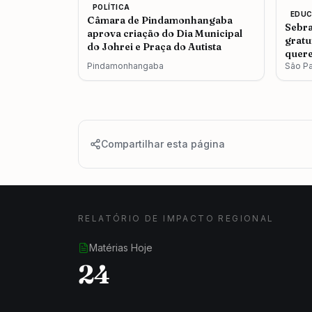
POLÍTICA
EDU
Câmara de Pindamonhangaba
Sebra
aprova criação do Dia Municipal
gratu
do Johrei e Praça do Autista
quere
Pindamonhangaba
São P
Compartilhar esta página
RELATÓRIO DE IMPACTO REGIONAL
Matérias Hoje
24