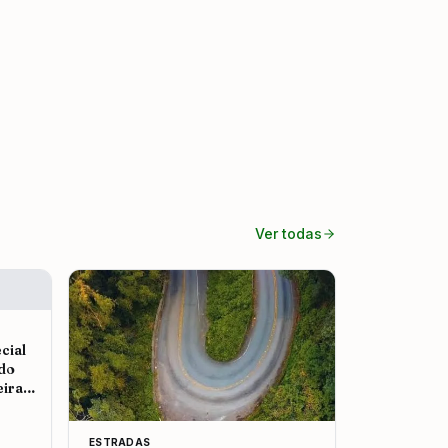
Ver todas
cial
 do
eira
ESTRADAS