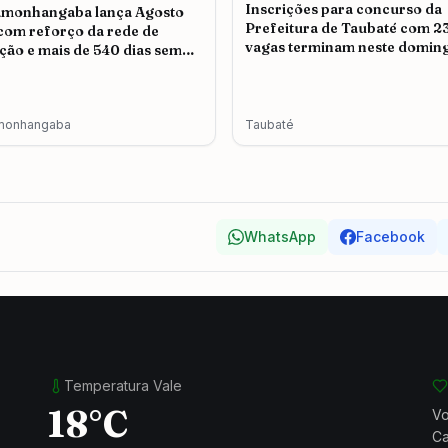
Inscrições para concurso da
amonhangaba lança Agosto
Prefeitura de Taubaté com 2
 com reforço da rede de
vagas terminam neste doming
ção e mais de 540 dias sem
icídio
monhangaba
Taubaté
WhatsApp
Facebook
Temperatura Vale
18°C
Vo
Ca