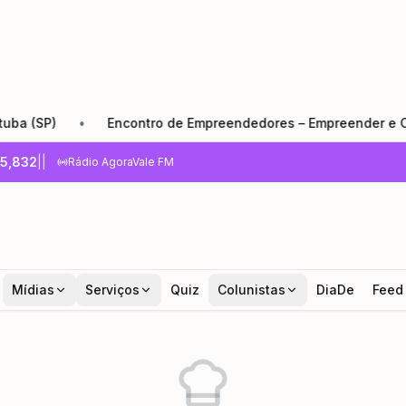
SP)
•
Encontro de Empreendedores – Empreender e Crescer
5,832
|
|
Rádio AgoraVale FM
Mídias
Serviços
Quiz
Colunistas
DiaDe
Feed