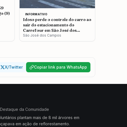
39
o (9)
INFORMATIVO
Idoso perde o controle do carro ao
sair do estacionamento do
Carrefour em São José dos
Campos
São José dos Campos
X/Twitter
Copiar link para WhatsApp
Destaque da Comunidade
luntários plantam mais de 8 mil árvores em
çapava em ação de reflorestamento.