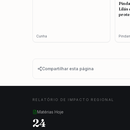
Pind
Lilás
prote
femin
Cunha
Pinda
Compartilhar esta página
RELATÓRIO DE IMPACTO REGIONAL
Matérias Hoje
24