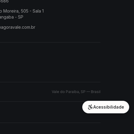
-8686
o Moreira, 505 - Sala 1
angaba - SP
@agoravale.com.br
Vale do Paraíba, SP — Brasil
Acessibilidade