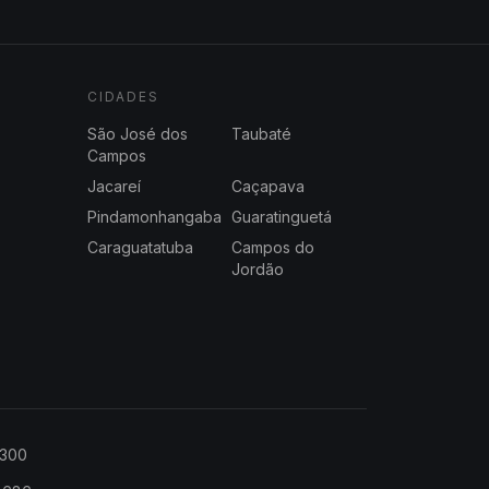
CIDADES
São José dos
Taubaté
Campos
Jacareí
Caçapava
Pindamonhangaba
Guaratinguetá
Caraguatatuba
Campos do
Jordão
2300