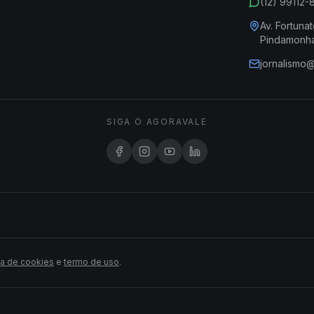
(12) 99112
Av. Fortunat
Pindamonh
jornalismo
SIGA O AGORAVALE
ca de cookies
e
termo de uso
.