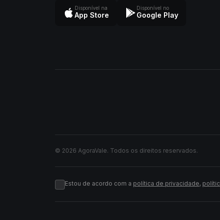
Disponível na
Disponível no
App Store
Google Play
© 2026 AgoraVale. Todos os direitos reservados.
Estou de acordo com a
política de privacidade
,
políti