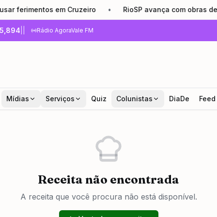
 ferimentos em Cruzeiro
•
RioSP avança com obras de rest
5,894
|
|
Rádio AgoraVale FM
Mídias
Serviços
Quiz
Colunistas
DiaDe
Feed
Receita não encontrada
A receita que você procura não está disponível.