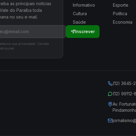
eba as principais notícias
Informativo
Esporte
Vale do Paraíba toda
Cultura
Política
ana no seu e-mail.
Saúde
Economia
Inscrever
eitamos sua privacidade. Cancele
do quiser.
(12) 3645-
(12) 99112
Av. Fortunat
Pindamonh
jornalismo