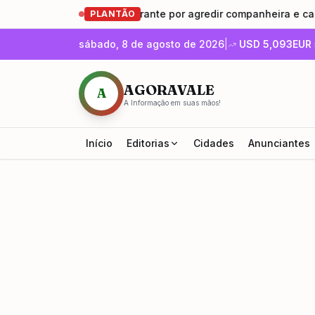
Homem é preso em flagrante por agredir companheira e causar
PLANTÃO
sábado, 8 de agosto de 2026
|
USD
5,093
EUR
AGORAVALE
A
A Informação em suas mãos!
Início
Editorias
Cidades
Anunciantes