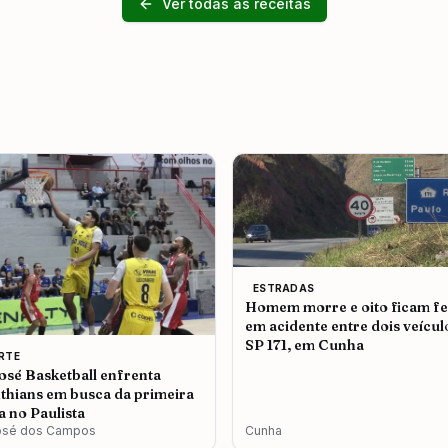
Ver todas as receitas
ESTRADAS
Homem morre e oito ficam fe
em acidente entre dois veícul
SP 171, em Cunha
RTE
osé Basketball enfrenta
thians em busca da primeira
ia no Paulista
osé dos Campos
Cunha