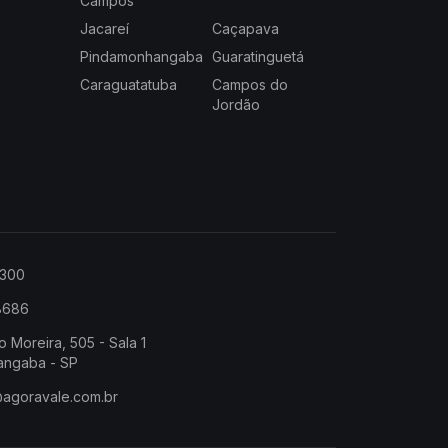
Campos
Jacareí
Caçapava
Pindamonhangaba
Guaratinguetá
Caraguatatuba
Campos do
Jordão
2300
-8686
o Moreira, 505 - Sala 1
angaba - SP
@agoravale.com.br