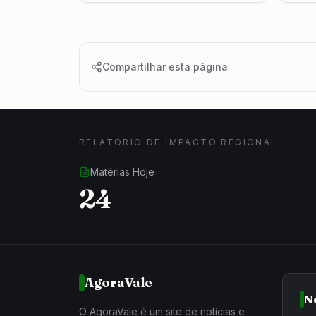
Compartilhar esta página
RELATÓRIO DE IMPACTO REGIONAL
Matérias Hoje
24
AgoraVale
N
O AgoraVale é um site de notícias e