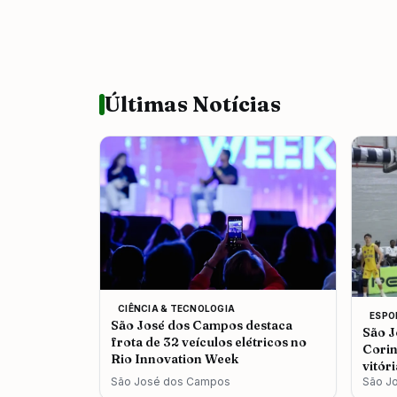
Últimas Notícias
CIÊNCIA & TECNOLOGIA
ESPO
São José dos Campos destaca
São J
frota de 32 veículos elétricos no
Corin
Rio Innovation Week
vitór
São José dos Campos
São J