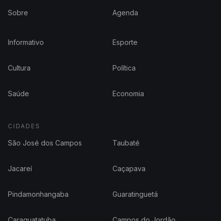
Sobre
Agenda
Informativo
Esporte
Cultura
Política
Saúde
Economia
CIDADES
São José dos Campos
Taubaté
Jacareí
Caçapava
Pindamonhangaba
Guaratinguetá
Caraguatatuba
Campos do Jordão