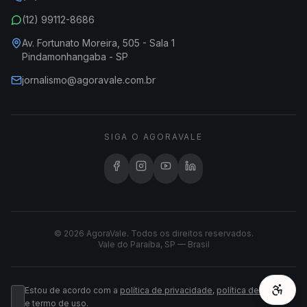
(12) 99112-8686
Av. Fortunato Moreira, 505 - Sala 1
Pindamonhangaba - SP
jornalismo@agoravale.com.br
SIGA O AGORAVALE
© 2026 AgoraVale. Todos os direitos reservados.
Vale do Paraíba, SP — Brasil
Estou de acordo com a
política de privacidade
,
política de cookies
e
termo de uso
.