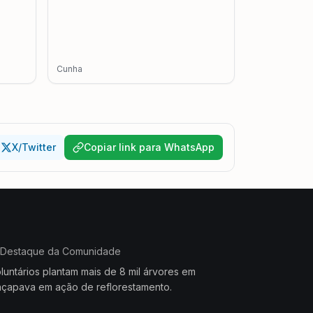
Cunha
X/Twitter
Copiar link para WhatsApp
Destaque da Comunidade
luntários plantam mais de 8 mil árvores em
çapava em ação de reflorestamento.