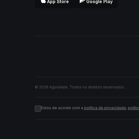
App Store
Google Play
© 2026 AgoraVale. Todos os direitos reservados.
Estou de acordo com a
política de privacidade
,
políti