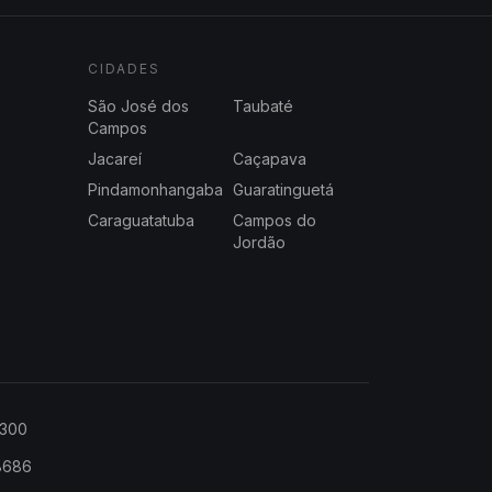
CIDADES
São José dos
Taubaté
Campos
Jacareí
Caçapava
Pindamonhangaba
Guaratinguetá
Caraguatatuba
Campos do
Jordão
2300
-8686