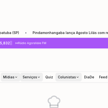
 (SP)
•
Pindamonhangaba lança Agosto Lilás com reforço d
5,832
|
|
Rádio AgoraVale FM
Mídias
Serviços
Quiz
Colunistas
DiaDe
Feed