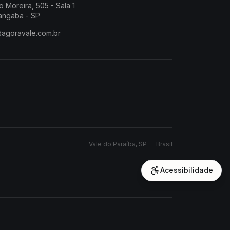
o Moreira, 505 - Sala 1
angaba - SP
@agoravale.com.br
Vale do Paraíba, SP — Brasil
Acessibilidade