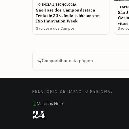
CIÊNCIA & TECNOLOGIA
ESPO
São José dos Campos destaca
São J
frota de 32 veículos elétricos no
Corin
Rio Innovation Week
vitór
São José dos Campos
São J
Compartilhar esta página
RELATÓRIO DE IMPACTO REGIONAL
Matérias Hoje
24