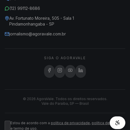
(12) 99112-8686
Av. Fortunato Moreira, 505 - Sala 1
Pindamonhangaba - SP
jornalismo@agoravale.com.br
SIGA O AGORAVALE
© 2026 AgoraVale. Todos os direitos reservados.
Vale do Paraíba, SP — Brasil
Estou de acordo com a
política de privacidade
,
política de cookies
e
termo de uso
.