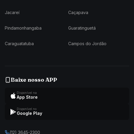
Jacareí
Caçapava
Pindamonhangaba
Guaratinguetá
Caraguatatuba
Campos do Jordão
Baixe nosso APP
Disponível na
App Store
Disponível no
Google Play
(12) 3645-2300