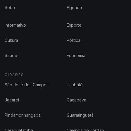
Sobre
Agenda
Informativo
Esporte
Cultura
Política
Saúde
Economia
CIDADES
São José dos Campos
Taubaté
Jacareí
Caçapava
Pindamonhangaba
Guaratinguetá
Caraguatatuba
Campos do Jordão