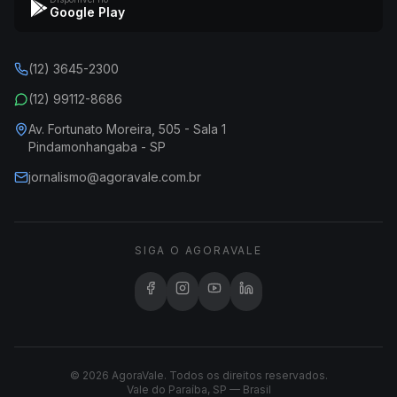
Google Play
(12) 3645-2300
(12) 99112-8686
Av. Fortunato Moreira, 505 - Sala 1
Pindamonhangaba - SP
jornalismo@agoravale.com.br
SIGA O AGORAVALE
© 2026 AgoraVale. Todos os direitos reservados.
Vale do Paraíba, SP — Brasil