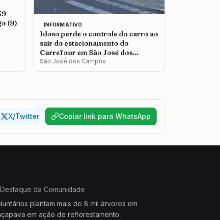
39
o (9)
INFORMATIVO
Idoso perde o controle do carro ao
sair do estacionamento do
Carrefour em São José dos
Campos
São José dos Campos
X/Twitter
Copiar link para WhatsApp
Destaque da Comunidade
luntários plantam mais de 8 mil árvores em
çapava em ação de reflorestamento.