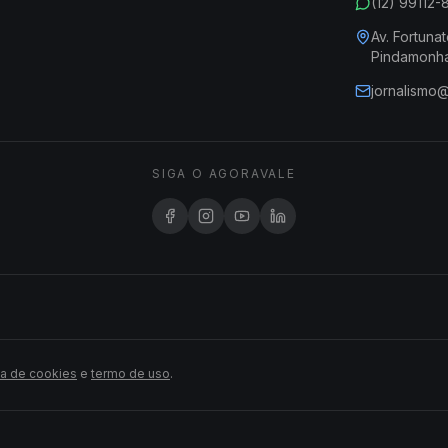
(12) 99112
Av. Fortunat
Pindamonh
jornalismo
SIGA O AGORAVALE
ca de cookies
e
termo de uso
.