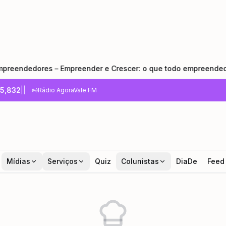
dores – Empreender e Crescer: o que todo empreendedor preci
5,832
|
|
Rádio AgoraVale FM
Mídias
Serviços
Quiz
Colunistas
DiaDe
Feed