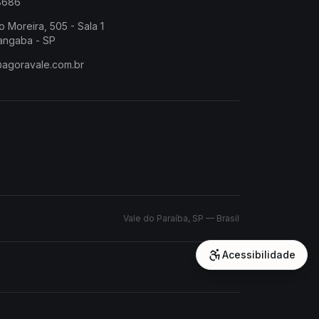
-8686
o Moreira, 505 - Sala 1
angaba - SP
@agoravale.com.br
Vale do Paraíba, SP — Brasil
Acessibilidade