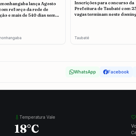
Inscrições para concurso da
amonhangaba lança Agosto
Prefeitura de Taubaté com 2
 com reforço da rede de
vagas terminam neste doming
ção e mais de 540 dias sem
icídio
monhangaba
Taubaté
WhatsApp
Facebook
Temperatura Vale
18°C
Vo
Ca