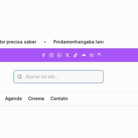
sa saber
•
Pindamonhangaba lança Agosto Lilás com refor
Agenda
Cinema
Contato