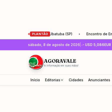
e Santa Cruz (RJ) e Ubatuba (SP)
•
Encontro de Empreende
PLANTÃO
sábado, 8 de agosto de 2026
|
USD
5,086
EUR
AGORAVALE
A Informação em suas mãos!
Início
Editorias
Cidades
Anunciantes