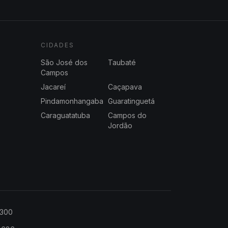
CIDADES
São José dos
Taubaté
Campos
Jacareí
Caçapava
Pindamonhangaba
Guaratinguetá
Caraguatatuba
Campos do
Jordão
2300