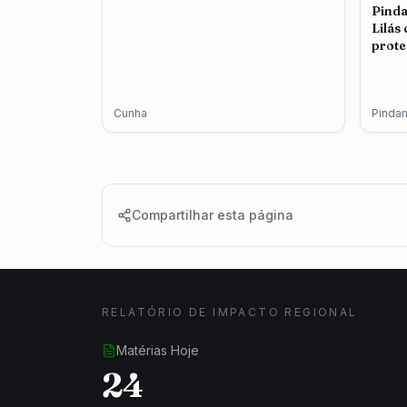
Pind
Lilás
prote
femin
Cunha
Pinda
Compartilhar esta página
RELATÓRIO DE IMPACTO REGIONAL
Matérias Hoje
24