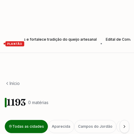
dutores e fortalece tradição do queijo artesanal
Edital de Convocaç
•
PLANTÃO
Início
1193
0
matéria
s
Todas as cidades
Aparecida
Campos do Jordão
Caragu